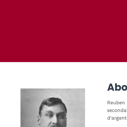
Abo
Reuben W
secondai
d'argent