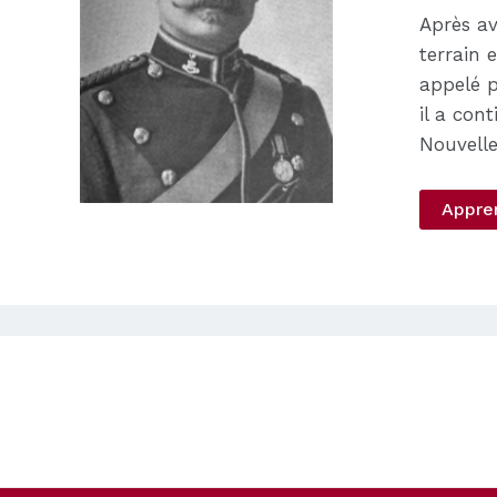
Après av
terrain 
appelé p
il a con
Nouvelle
Appre