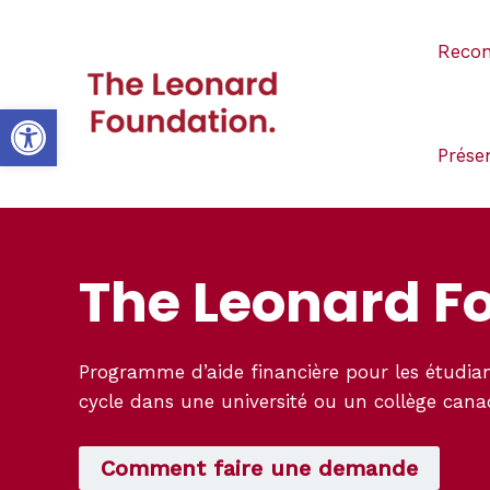
Aller
au
Recon
contenu
Open toolbar
Prése
The Leonard F
Programme d’aide financière pour les étudia
cycle dans une université ou un collège canadi
Comment faire une demande