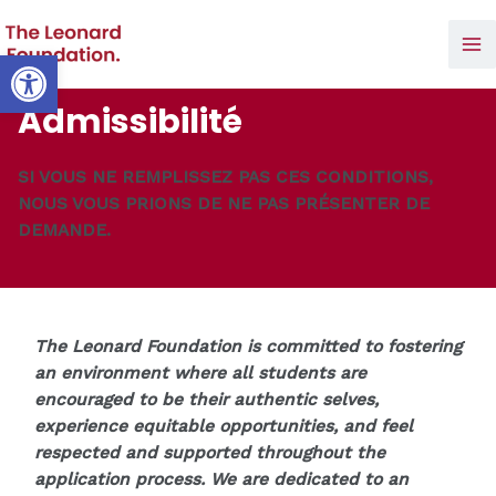
Aller
au
Open toolbar
Ma
contenu
Admissibilité
Me
SI VOUS NE REMPLISSEZ PAS CES CONDITIONS,
NOUS VOUS PRIONS DE NE PAS PRÉSENTER DE
DEMANDE.
The Leonard Foundation is committed to fostering
an environment where all students are
encouraged to be their authentic selves,
experience equitable opportunities, and feel
respected and supported throughout the
application process. We are dedicated to an